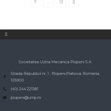
7
…
13
Societatea Uzina Mecanica Plopeni S.A.
Strada Republicii nr. 1 , Plopeni,Prahova, Romania,
105900
(40) 244 221381
plopeni@ump.ro