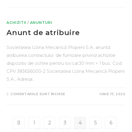
ACHIZITII
/
ANUNTURI
Anunt de atribuire
Societatea Uzina Mecanică Plopeni S.A, anunță
atribuirea contractului de furnizare privind achizitie
dispozitiv de ochire pentru lov.cal.30 mm = 1 buc. Cod
CPV 383636000-2 Societatea Uzina Mecanică Plopeni
S.A., Adresa…
COMENTARIILE SUNT ÎNCHISE
IUNIE 17, 2025
1
2
3
4
5
6