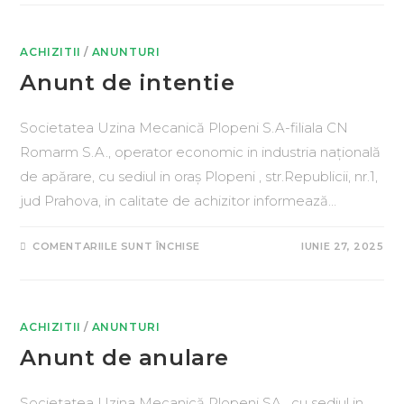
ACHIZITII
/
ANUNTURI
Anunt de intentie
Societatea Uzina Mecanică Plopeni S.A-filiala CN
Romarm S.A., operator economic in industria națională
de apărare, cu sediul in oraș Plopeni , str.Republicii, nr.1,
jud Prahova, in calitate de achizitor informează…
COMENTARIILE SUNT ÎNCHISE
IUNIE 27, 2025
ACHIZITII
/
ANUNTURI
Anunt de anulare
Societatea Uzina Mecanică Plopeni SA , cu sediul in