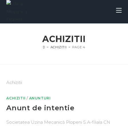
ACHIZITII
>
ACHIZITII
>
PAGE 4
Achizitii
ACHIZITII
/
ANUNTURI
Anunt de intentie
Societatea Uzina Mecanică Plopeni S.A-filiala CN