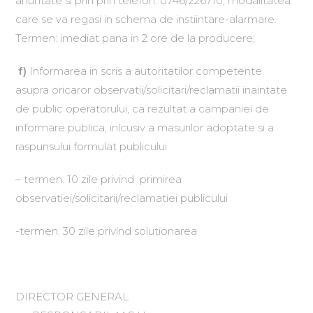
anuntate si prin prin telefon: 0746/226710, modalitatea
care se va regasi in schema de instiintare-alarmare.
Termen: imediat pana in 2 ore de la producere;
f)
Informarea in scris a autoritatilor competente
asupra oricaror observatii/solicitari/reclamatii inaintate
de public operatorului, ca rezultat a campaniei de
informare publica, inlcusiv a masurilor adoptate si a
raspunsului formulat publicului.
– termen: 10 zile privind primirea
observatiei/solicitarii/reclamatiei publicului
-termen: 30 zile privind solutionarea
DIRECTOR GENERAL