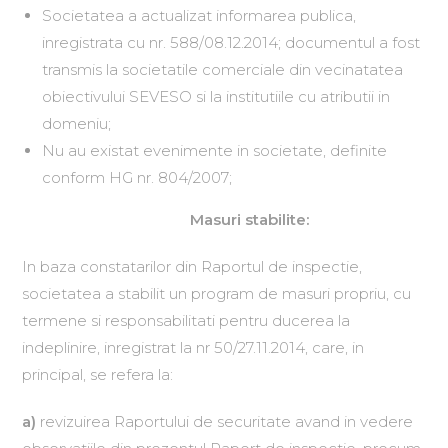
Societatea a actualizat informarea publica,
inregistrata cu nr. 588/08.12.2014; documentul a fost
transmis la societatile comerciale din vecinatatea
obiectivului SEVESO si la institutiile cu atributii in
domeniu;
Nu au existat evenimente in societate, definite
conform HG nr. 804/2007;
Masuri stabilite:
In baza constatarilor din Raportul de inspectie,
societatea a stabilit un program de masuri propriu, cu
termene si responsabilitati pentru ducerea la
indeplinire, inregistrat la nr 50/27.11.2014, care, in
principal, se refera la:
a)
revizuirea Raportului de securitate avand in vedere