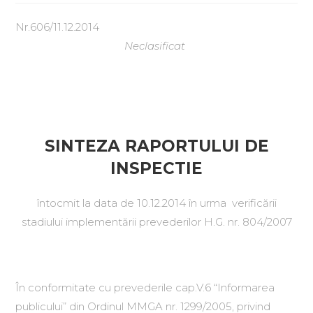
Nr.606/11.12.2014
Neclasificat
SINTEZA RAPORTULUI DE
INSPECTIE
întocmit la data de 10.12.2014 în urma verificării
stadiului implementării prevederilor H.G. nr. 804/2007
În conformitate cu prevederile cap.V.6 “Informarea
publicului” din Ordinul MMGA nr. 1299/2005, privind