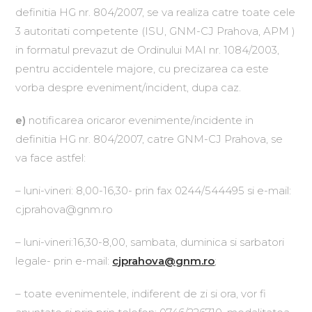
definitia HG nr. 804/2007, se va realiza catre toate cele
3 autoritati competente (ISU, GNM-CJ Prahova, APM )
in formatul prevazut de Ordinului MAI nr. 1084/2003,
pentru accidentele majore, cu precizarea ca este
vorba despre eveniment/incident, dupa caz.
e)
notificarea oricaror evenimente/incidente in
definitia HG nr. 804/2007, catre GNM-CJ Prahova, se
va face astfel:
– luni-vineri: 8,00-16,30- prin fax 0244/544495 si e-mail:
cjprahova@gnm.ro
– luni-vineri:16,30-8,00, sambata, duminica si sarbatori
legale- prin e-mail:
cjprahova@gnm.ro
;
– toate evenimentele, indiferent de zi si ora, vor fi