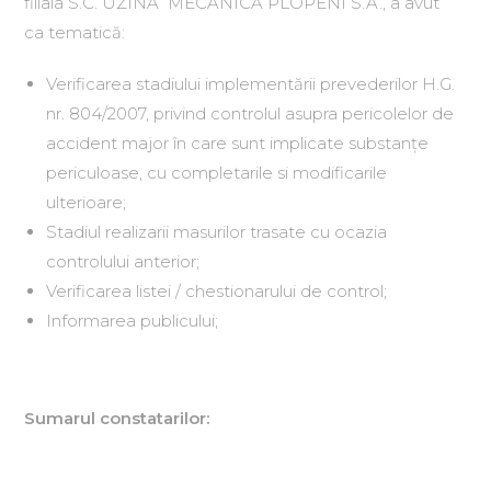
filiala S.C. UZINA MECANICĂ PLOPENI S.A., a avut
ca tematică:
Verificarea stadiului implementării prevederilor H.G.
nr. 804/2007, privind controlul asupra pericolelor de
accident major în care sunt implicate substanţe
periculoase, cu completarile si modificarile
ulterioare;
Stadiul realizarii masurilor trasate cu ocazia
controlului anterior;
Verificarea listei / chestionarului de control;
Informarea publicului;
Sumarul constatarilor: