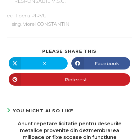
RESPONSABIL M.S.U.
ec. Tiberiu PIRVU
sing. Viorel CONSTANTIN
PLEASE SHARE THIS
X
Facebook
Pinterest
YOU MIGHT ALSO LIKE
Anunt repetare licitatie pentru deseurile
metalice provenite din dezmembrarea
mijloacelor fixe scoase din functiune