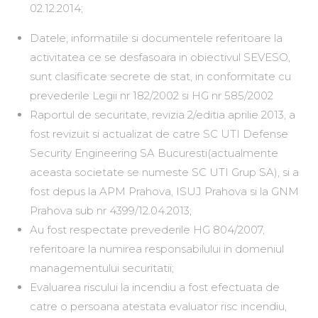
02.12.2014;
Datele, informatiile si documentele referitoare la
activitatea ce se desfasoara in obiectivul SEVESO,
sunt clasificate secrete de stat, in conformitate cu
prevederile Legii nr 182/2002 si HG nr 585/2002
Raportul de securitate, revizia 2/editia aprilie 2013, a
fost revizuit si actualizat de catre SC UTI Defense
Security Engineering SA Bucuresti(actualmente
aceasta societate se numeste SC UTI Grup SA), si a
fost depus la APM Prahova, ISUJ Prahova si la GNM
Prahova sub nr 4399/12.04.2013;
Au fost respectate prevederile HG 804/2007,
referitoare la numirea responsabilului in domeniul
managementului securitatii;
Evaluarea riscului la incendiu a fost efectuata de
catre o persoana atestata evaluator risc incendiu,