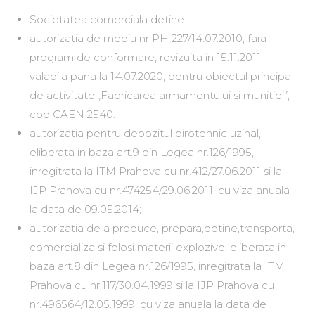
Societatea comerciala detine:
autorizatia de mediu nr PH 227/14.07.2010, fara
program de conformare, revizuita in 15.11.2011,
valabila pana la 14.07.2020, pentru obiectul principal
de activitate:„Fabricarea armamentului si munitiei”,
cod CAEN 2540.
autorizatia pentru depozitul pirotehnic uzinal,
eliberata in baza art.9 din Legea nr.126/1995,
inregitrata la ITM Prahova cu nr.412/27.06.2011 si la
IJP Prahova cu nr.474254/29.06.2011, cu viza anuala
la data de 09.05.2014;
autorizatia de a produce, prepara,detine,transporta,
comercializa si folosi materii explozive, eliberata in
baza art.8 din Legea nr.126/1995, inregitrata la ITM
Prahova cu nr.117/30.04.1999 si la IJP Prahova cu
nr.496564/12.05.1999, cu viza anuala la data de