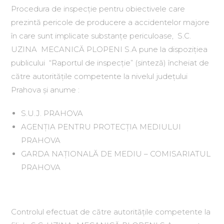
Procedura de inspecţie pentru obiectivele care
prezintă pericole de producere a accidentelor majore
în care sunt implicate substanţe periculoase, S.C.
UZINA MECANICĂ PLOPENI S.A pune la dispoziţiea
publicului “Raportul de inspecţie” (sinteză) încheiat de
către autorităţile competente la nivelul judeţului
Prahova şi anume :
S.U.J. PRAHOVA
AGENŢIA PENTRU PROTECŢIA MEDIULUI
PRAHOVA
GARDA NAŢIONALĂ DE MEDIU – COMISARIATUL
PRAHOVA
Controlul efectuat de către autorităţile competente la