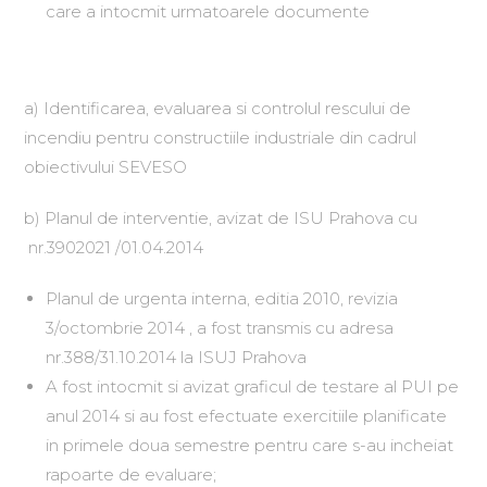
care a intocmit urmatoarele documente
a) Identificarea, evaluarea si controlul rescului de
incendiu pentru constructiile industriale din cadrul
obiectivului SEVESO
b) Planul de interventie, avizat de ISU Prahova cu
nr.3902021 /01.04.2014
Planul de urgenta interna, editia 2010, revizia
3/octombrie 2014 , a fost transmis cu adresa
nr.388/31.10.2014 la ISUJ Prahova
A fost intocmit si avizat graficul de testare al PUI pe
anul 2014 si au fost efectuate exercitiile planificate
in primele doua semestre pentru care s-au incheiat
rapoarte de evaluare;