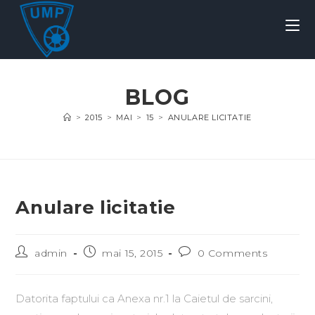
BLOG
>
2015
>
MAI
>
15
>
ANULARE LICITATIE
Anulare licitatie
admin
mai 15, 2015
0 Comments
Datorita faptului ca Anexa nr.1 la Caietul de sarcini,