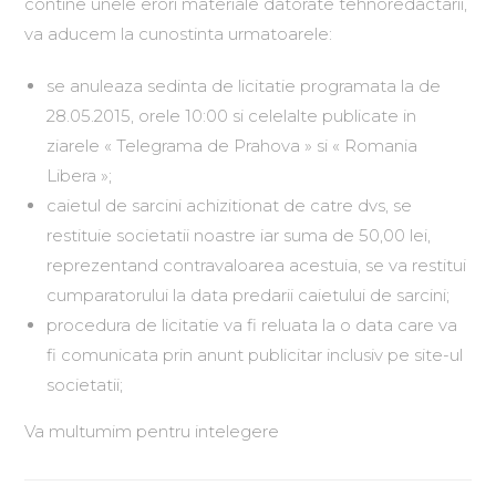
contine unele erori materiale datorate tehnoredactarii,
va aducem la cunostinta urmatoarele:
se anuleaza sedinta de licitatie programata la de
28.05.2015, orele 10:00 si celelalte publicate in
ziarele « Telegrama de Prahova » si « Romania
Libera »;
caietul de sarcini achizitionat de catre dvs, se
restituie societatii noastre iar suma de 50,00 lei,
reprezentand contravaloarea acestuia, se va restitui
cumparatorului la data predarii caietului de sarcini;
procedura de licitatie va fi reluata la o data care va
fi comunicata prin anunt publicitar inclusiv pe site-ul
societatii;
Va multumim pentru intelegere