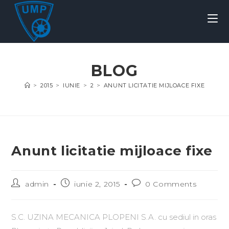
BLOG
>
2015
>
IUNIE
>
2
>
ANUNT LICITATIE MIJLOACE FIXE
Anunt licitatie mijloace fixe
admin
iunie 2, 2015
0 Comments
S.C. UZINA MECANICA PLOPENI S.A. cu sediul in oras