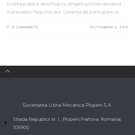
licitatia publica deschisa cu strigare privind vanzarea
materialelor fara miscare. Garantia de participare la…
0 COMMENTS
OCTOMBRIE 2, 2015
Societatea Uzina Mecanica Plopeni S.A.
Strada Republicii nr. 1 , Plopeni,Prahova, Romania,
105900