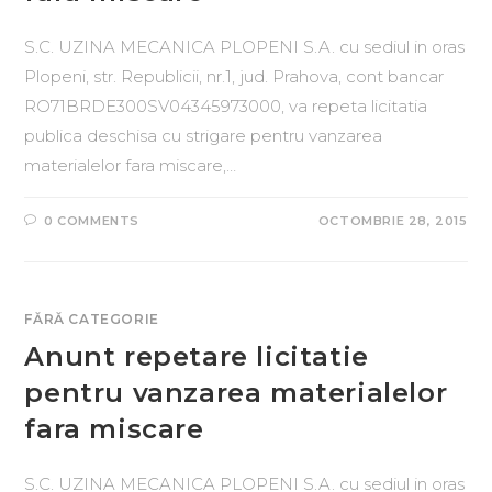
S.C. UZINA MECANICA PLOPENI S.A. cu sediul in oras
Plopeni, str. Republicii, nr.1, jud. Prahova, cont bancar
RO71BRDE300SV04345973000, va repeta licitatia
publica deschisa cu strigare pentru vanzarea
materialelor fara miscare,…
0 COMMENTS
OCTOMBRIE 28, 2015
FĂRĂ CATEGORIE
Anunt repetare licitatie
pentru vanzarea materialelor
fara miscare
S.C. UZINA MECANICA PLOPENI S.A. cu sediul in oras