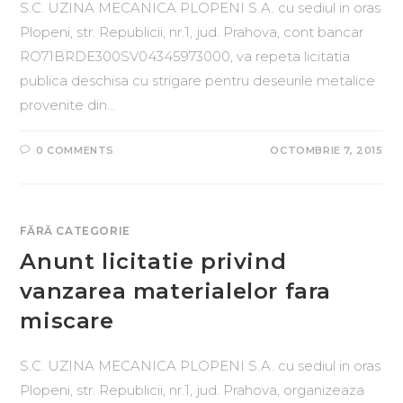
S.C. UZINA MECANICA PLOPENI S.A. cu sediul in oras
Plopeni, str. Republicii, nr.1, jud. Prahova, cont bancar
RO71BRDE300SV04345973000, va repeta licitatia
publica deschisa cu strigare pentru deseurile metalice
provenite din…
0 COMMENTS
OCTOMBRIE 7, 2015
FĂRĂ CATEGORIE
Anunt licitatie privind
vanzarea materialelor fara
miscare
S.C. UZINA MECANICA PLOPENI S.A. cu sediul in oras
Plopeni, str. Republicii, nr.1, jud. Prahova, organizeaza