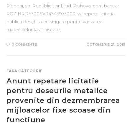
Plopeni, str. Republicii, nr.1, jud. Prahova, cont bancar
RO71BRDE300SV04345973000, va repeta licitatia
publica deschisa cu strigare pentru vanzarea
materialelor fara miscare,…
0 COMMENTS
OCTOMBRIE 21, 2015
FĂRĂ CATEGORIE
Anunt repetare licitatie
pentru deseurile metalice
provenite din dezmembrarea
mijloacelor fixe scoase din
functiune