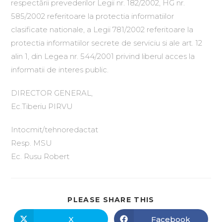
respectării prevederilor Legii nr. 182/2002, HG nr.
585/2002 referitoare la protectia informatiilor
clasificate nationale, a Legii 781/2002 referitoare la
protectia informatiilor secrete de serviciu si ale art. 12
alin 1, din Legea nr. 544/2001 privind liberul acces la
informatii de interes public.
DIRECTOR GENERAL,
Ec.Tiberiu PIRVU
Intocmit/tehnoredactat
Resp. MSU
Ec. Rusu Robert
PLEASE SHARE THIS
X
Facebook