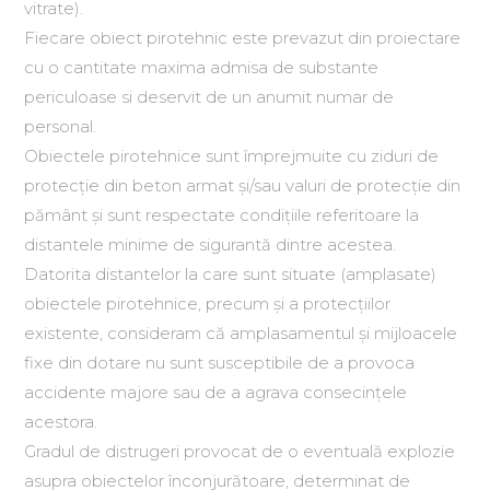
vitrate).
Fiecare obiect pirotehnic este prevazut din proiectare
cu o cantitate maxima admisa de substante
periculoase si deservit de un anumit numar de
personal.
Obiectele pirotehnice sunt împrejmuite cu ziduri de
protecţie din beton armat şi/sau valuri de protecţie din
pământ şi sunt respectate condiţiile referitoare la
distantele minime de sigurantă dintre acestea.
Datorita distantelor la care sunt situate (amplasate)
obiectele pirotehnice, precum şi a protecţiilor
existente, consideram că amplasamentul şi mijloacele
fixe din dotare nu sunt susceptibile de a provoca
accidente majore sau de a agrava consecinţele
acestora.
Gradul de distrugeri provocat de o eventuală explozie
asupra obiectelor înconjurătoare, determinat de