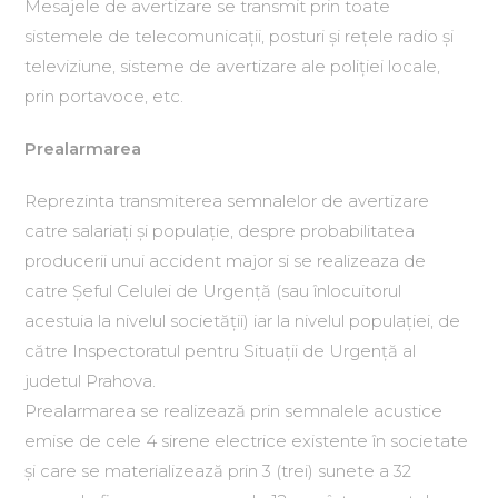
Mesajele de avertizare se transmit prin toate
sistemele de telecomunicaţii, posturi şi reţele radio şi
televiziune, sisteme de avertizare ale poliţiei locale,
prin portavoce, etc.
Prealarmarea
Reprezinta transmiterea semnalelor de avertizare
catre salariaţi şi populaţie, despre probabilitatea
producerii unui accident major si se realizeaza de
catre Şeful Celulei de Urgenţă (sau înlocuitorul
acestuia la nivelul societăţii) iar la nivelul populaţiei, de
către Inspectoratul pentru Situaţii de Urgenţă al
judetul Prahova.
Prealarmarea se realizează prin semnalele acustice
emise de cele 4 sirene electrice existente în societate
şi care se materializează prin 3 (trei) sunete a 32