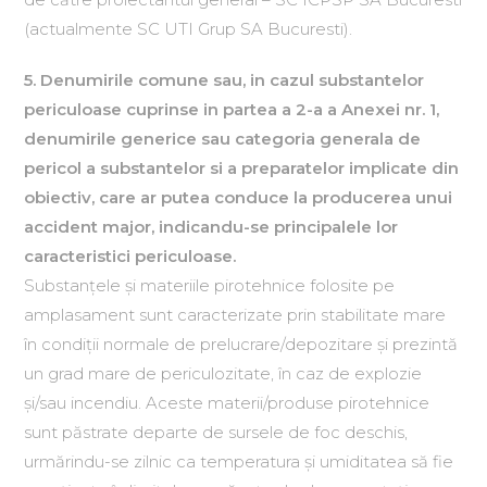
(actualmente SC UTI Grup SA Bucuresti).
5. Denumirile comune sau, in cazul substantelor
periculoase cuprinse in partea a 2-a a Anexei nr. 1,
denumirile generice sau categoria generala de
pericol a substantelor si a preparatelor implicate din
obiectiv, care ar putea conduce la producerea unui
accident major, indicandu-se principalele lor
caracteristici periculoase.
Substanţele şi materiile pirotehnice folosite pe
amplasament sunt caracterizate prin stabilitate mare
în condiţii normale de prelucrare/depozitare şi prezintă
un grad mare de periculozitate, în caz de explozie
şi/sau incendiu. Aceste materii/produse pirotehnice
sunt păstrate departe de sursele de foc deschis,
urmărindu-se zilnic ca temperatura şi umiditatea să fie