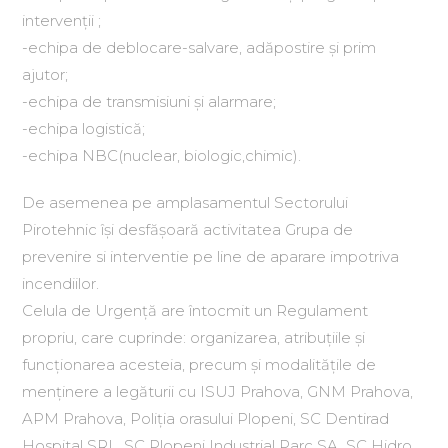
intervenţii ;
-echipa de deblocare-salvare, adăpostire şi prim
ajutor;
-echipa de transmisiuni şi alarmare;
-echipa logistică;
-echipa NBC(nuclear, biologic,chimic).
De asemenea pe amplasamentul Sectorului
Pirotehnic îşi desfăşoară activitatea Grupa de
prevenire si interventie pe line de aparare impotriva
incendiilor.
Celula de Urgenţă are întocmit un Regulament
propriu, care cuprinde: organizarea, atribuţiile şi
funcţionarea acesteia, precum şi modalităţile de
menţinere a legăturii cu ISUJ Prahova, GNM Prahova,
APM Prahova, Poliţia orasului Plopeni, SC Dentirad
Hospital SRL, SC Plopeni Industrial Parc SA, SC Hidro