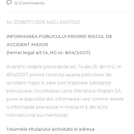
0 Comments
Nr. 2208/17.11.2015 NECLASIFICAT
INFORMAREA PUBLICULUI PRIVIND RISCUL DE
ACCIDENT MAJOR
(temei legal art.14, HG nr. 804/2007)
Având în vedere prevederile art. 14 alin (3) din H.G. nr.
804/2007, privind controlul asupra pericolelor de
accident major în care sunt implicate substanţe
periculoase, Societatea Uzina Mecanica Plopeni SA,
pune la dispozitia dvs. informarea care contine datele
si informatiile prevazute in Anexa nr 5 din actul
normativ mai sus mentionat:
1.Numele titularului activitatii si adresa