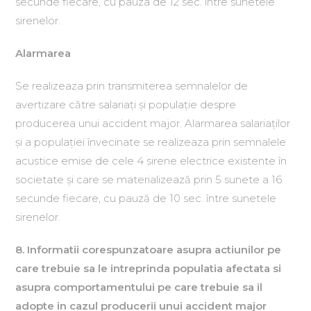
secunde fiecare, cu pauza de 12 sec. între sunetele
sirenelor.
Alarmarea
Se realizeaza prin transmiterea semnalelor de
avertizare către salariaţi şi populaţie despre
producerea unui accident major. Alarmarea salariaţilor
şi a populaţiei învecinate se realizeaza prin semnalele
acustice emise de cele 4 sirene electrice existente în
societate şi care se materializează prin 5 sunete a 16
secunde fiecare, cu pauză de 10 sec. între sunetele
sirenelor.
8. Informatii corespunzatoare asupra actiunilor pe
care trebuie sa le intreprinda populatia afectata si
asupra comportamentului pe care trebuie sa il
adopte in cazul producerii unui accident major