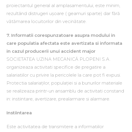
proiectantul general al amplasamentului, este minim,
rezultând distrugeri uşoare ( geamuri sparte) dar fără
vătămarea locuitorilor din vecinătate.
7. Informatii corespunzatoare asupra modului in
care populatia afectata este avertizata si informata
in cazul producerii unui accident major
SOCIETATEA UZINA MECANICĂ PLOPENI S.A.
organizeaza activitati specifice de pregatire a
salariatiilor cu privire la pericolele la care pot fi expusi.
Protectia salariaţilor, populaţiei si a bunurilor materiale
se realizeaza printr-un ansamblu de activitati constand
in: instiintare, avertizare, prealarmare si alarmare.
Instiintarea
Este activitatea de transmitere a informatiilor