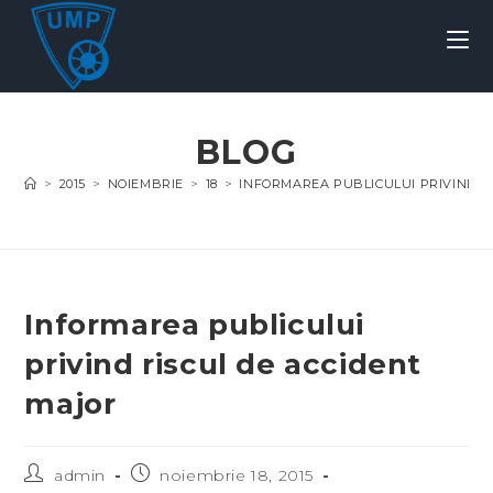
BLOG
>
2015
>
NOIEMBRIE
>
18
>
INFORMAREA PUBLICULUI PRIVIND R
Informarea publicului
privind riscul de accident
major
admin
noiembrie 18, 2015