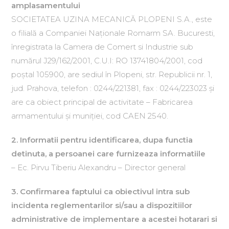
amplasamentului
SOCIETATEA UZINA MECANICĂ PLOPENI S.A., este
o filială a Companiei Naţionale Romarm SA. Bucuresti,
înregistrata la Camera de Comert si Industrie sub
numărul J29/162/2001, C.U.I: RO 13741804/2001, cod
poştal 105900, are sediul în Plopeni, str. Republicii nr. 1,
jud. Prahova, telefon : 0244/221381, fax : 0244/223023 şi
are ca obiect principal de activitate – Fabricarea
armamentului şi muniţiei, cod CAEN 2540.
2. Informatii pentru identificarea, dupa functia
detinuta, a persoanei care furnizeaza informatiile
– Ec. Pirvu Tiberiu Alexandru – Director general
3. Confirmarea faptului ca obiectivul intra sub
incidenta reglementarilor si/sau a dispozitiilor
administrative de implementare a acestei hotarari si