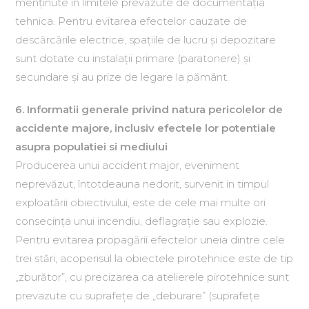
menţinute în limitele prevăzute de documentaţia
tehnica. Pentru evitarea efectelor cauzate de
descărcările electrice, spaţiile de lucru şi depozitare
sunt dotate cu instalaţii primare (paratonere) şi
secundare şi au prize de legare la pământ.
6. Informatii generale privind natura pericolelor de
accidente majore, inclusiv efectele lor potentiale
asupra populatiei si mediului
Producerea unui accident major, eveniment
neprevăzut, întotdeauna nedorit, survenit in timpul
exploatării obiectivului, este de cele mai multe ori
consecinţa unui incendiu, deflagraţie sau explozie.
Pentru evitarea propagării efectelor uneia dintre cele
trei stări, acoperisul la obiectele pirotehnice este de tip
„zburător”, cu precizarea ca atelierele pirotehnice sunt
prevazute cu suprafeţe de „deburare” (suprafeţe