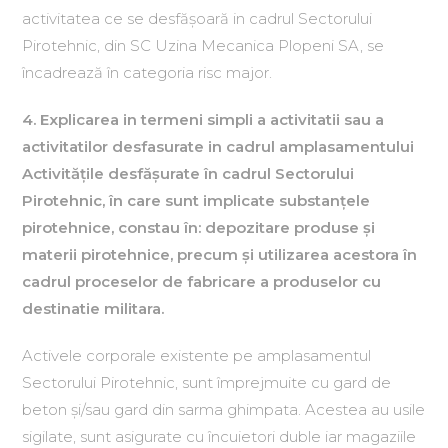
activitatea ce se desfăşoară in cadrul Sectorului
Pirotehnic, din SC Uzina Mecanica Plopeni SA, se
încadrează în categoria risc major.
4. Explicarea in termeni simpli a activitatii sau a
activitatilor desfasurate in cadrul amplasamentului
Activităţile desfăşurate în cadrul Sectorului
Pirotehnic, în care sunt implicate substanţele
pirotehnice, constau în: depozitare produse şi
materii pirotehnice, precum şi utilizarea acestora în
cadrul proceselor de fabricare a produselor cu
destinatie militara.
Activele corporale existente pe amplasamentul
Sectorului Pirotehnic, sunt împrejmuite cu gard de
beton şi/sau gard din sarma ghimpata. Acestea au usile
sigilate, sunt asigurate cu încuietori duble iar magaziile