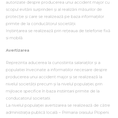
autorizate despre producerea unui accident major cu
scopul evitării surprinderi şi al realizării măsurilor de
protecţie şi care se realizează pe baza informaţiilor
primite de la conducătorul societăţii.
Inştiinţarea se realizează prin reţeaua de telefonie fixă
si mobilă.
Avertizarea
Reprezinta aducerea la cunostiinta salariaţilor şi a
populatiei învecinate a informatiilor necesare despre
producerea unui accident major şi se realizează la
nivelul societăţii precum şi la nivelul populaţiei, prin
mijloace specifice în baza instiintarii primite de la
conducatorul societatii.
La nivelul populaţiei avertizarea se realizează de către
administraţia publică locală – Primaria orasului Plopeni.