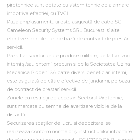
pirotehnice sunt dotate cu sistem tehnic de alarmare
impotriva efractiei, cu TVCI.
Paza amplasamentului este asigurată de catre SC
Cameleon Security Systems SRL Bucuresti si alte
efective specializate, pe bază de contract de prestări
servicii.
Paza transporturilor de produse militare, de la furnizorii
interni şi/sau externi, precum si de la Societatea Uzina
Mecanica Plopeni SA catre diversi beneficiari interni,
este asigurată de către efective de jandarmi, pe baza
de contract de prestari servicii.
Zonele cu restricţii de acces in Sectorul Pirotehnic,
sunt marcate cu semne de avertizare vizibile de la
distantă.
Securizarea spaţiilor de lucru şi depozitare, se
realizeaza conform normelor şi instrucţiunilor întocmite
de către proiectantul general – SC ICPSP SA Bucuresti