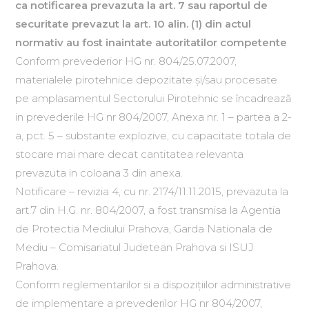
ca notificarea prevazuta la art. 7 sau raportul de
securitate prevazut la art. 10 alin. (1) din actul
normativ au fost inaintate autoritatilor competente
Conform prevederior HG nr. 804/25.07.2007,
materialele pirotehnice depozitate şi/sau procesate
pe amplasamentul Sectorului Pirotehnic se încadrează
in prevederile HG nr 804/2007, Anexa nr. 1 – partea a 2-
a, pct. 5 – substante explozive, cu capacitate totala de
stocare mai mare decat cantitatea relevanta
prevazuta in coloana 3 din anexa.
Notificare – revizia 4, cu nr. 2174/11.11.2015, prevazuta la
art.7 din H.G. nr. 804/2007, a fost transmisa la Agentia
de Protectia Mediului Prahova, Garda Nationala de
Mediu – Comisariatul Judetean Prahova si ISUJ
Prahova.
Conform reglementarilor si a dispoziţiilor administrative
de implementare a prevederilor HG nr 804/2007,