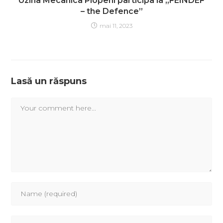
Uzina Mecanica Plopeni participa la „FEINDEF
– the Defence”
mai 11, 2023
Lasă un răspuns