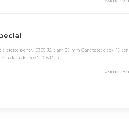
MARTIE 1, 20
pecial
de oferte pentru S355 J2 diam 80 mm Cantitate: apox. 10 to
a la data de:14.03.2016 Detalii…
MARTIE 1, 20