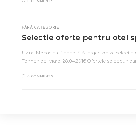
0 COMMENTS
FĂRĂ CATEGORIE
Selectie oferte pentru otel s
Uzina Mecanica Plopeni S.A. organizeaza selectie 
Termen de livrare: 28.04.2016 Ofertele se depun pan
0 COMMENTS