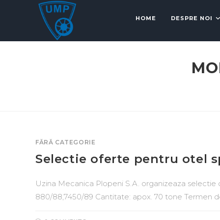
HOME
DESPRE NOI
MO
FĂRĂ CATEGORIE
Selectie oferte pentru otel s
Uzina Mecanica Plopeni S.A. organizeaza selectie
880/88,7450/89 Cantitate: apox. 70 tone Termen de 