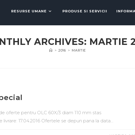
RESURSE UMANE
PRODUSE SI SERVICII
INFORMA
NTHLY ARCHIVES: MARTIE 2
>
2016
>
MARTIE
pecial
 de oferte pentru OLC 60X/3 diam 110 mm stas
livrare: 17.04.2016 Ofertele se depun pana la data…