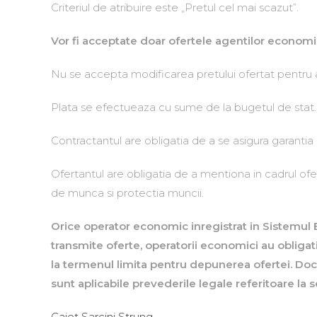
Criteriul de atribuire este „Pretul cel mai scazut”.
Vor fi acceptate doar ofertele agentilor economici
Nu se accepta modificarea pretului ofertat pentru ac
Plata se efectueaza cu sume de la bugetul de stat.
Contractantul are obligatia de a se asigura garantia 
Ofertantul are obligatia de a mentiona in cadrul ofer
de munca si protectia muncii.
Orice operator economic inregistrat in Sistemul E
transmite oferte, operatorii economici au obligat
la termenul limita pentru depunerea ofertei. Doc
sunt aplicabile prevederile legale referitoare la
Caiet Sarcini Strung