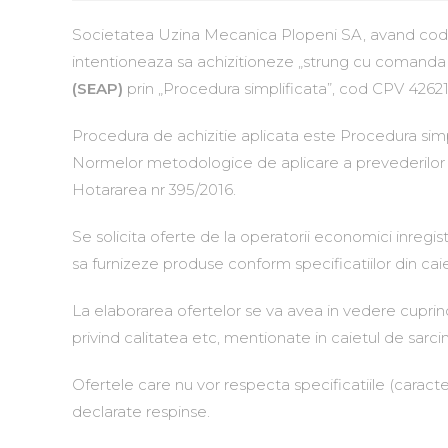
Societatea Uzina Mecanica Plopeni SA, avand cod fi
intentioneaza sa achizitioneze „strung cu coman
(SEAP)
prin „Procedura simplificata”, cod CPV 4262
Procedura de achizitie aplicata este Procedura simpl
Normelor metodologice de aplicare a prevederilor ref
Hotararea nr 395/2016.
Se solicita oferte de la operatorii economici inregist
sa furnizeze produse conform specificatiilor din caie
La elaborarea ofertelor se va avea in vedere cuprind
privind calitatea etc, mentionate in caietul de sarcin
Ofertele care nu vor respecta specificatiile (caracter
declarate respinse.