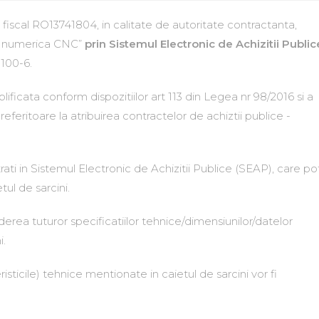
scal RO13741804, in calitate de autoritate contractanta,
da numerica CNC”
prin Sistemul Electronic de Achizitii Public
1100-6.
ificata conform dispozitiilor art 113 din Legea nr 98/2016 si a
eritoare la atribuirea contractelor de achiztii publice -
rati in Sistemul Electronic de Achizitii Publice (SEAP), care po
tul de sarcini.
erea tuturor specificatiilor tehnice/dimensiunilor/datelor
i.
isticile) tehnice mentionate in caietul de sarcini vor fi