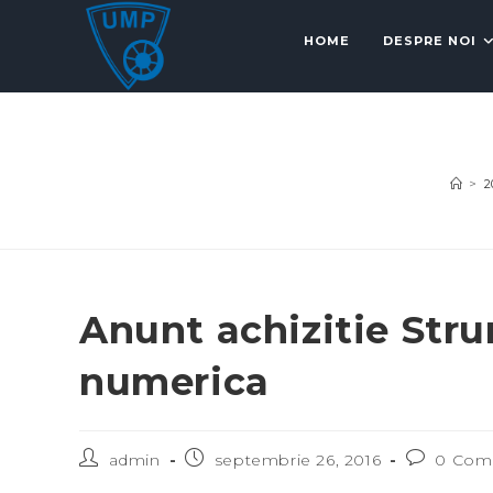
HOME
DESPRE NOI
>
2
Anunt achizitie Str
numerica
admin
septembrie 26, 2016
0 Com