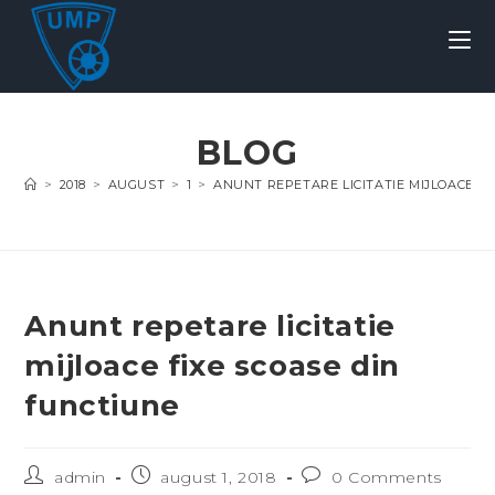
BLOG
>
2018
>
AUGUST
>
1
>
ANUNT REPETARE LICITATIE MIJLOACE F
Anunt repetare licitatie
mijloace fixe scoase din
functiune
admin
august 1, 2018
0 Comments