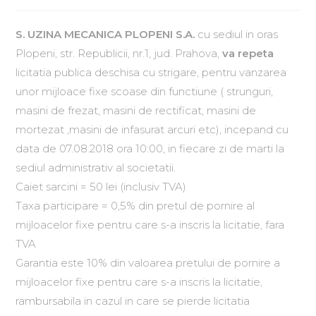
S. UZINA MECANICA PLOPENI S.A.
cu sediul in oras
Plopeni, str. Republicii, nr.1, jud. Prahova,
va repeta
licitatia publica deschisa cu strigare, pentru vanzarea
unor mijloace fixe scoase din functiune ( strunguri,
masini de frezat, masini de rectificat, masini de
mortezat ,masini de infasurat arcuri etc), incepand cu
data de 07.08.2018 ora 10:00, in fiecare zi de marti la
sediul administrativ al societatii.
Caiet sarcini = 50 lei (inclusiv TVA)
Taxa participare = 0,5% din pretul de pornire al
mijloacelor fixe pentru care s-a inscris la licitatie, fara
TVA
Garantia este 10% din valoarea pretului de pornire a
mijloacelor fixe pentru care s-a inscris la licitatie,
rambursabila in cazul in care se pierde licitatia