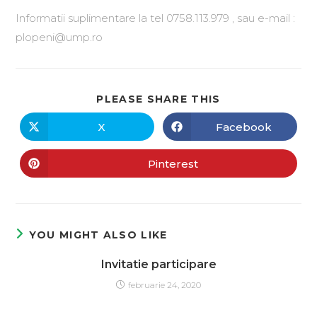
Informatii suplimentare la tel 0758.113.979 , sau e-mail :
plopeni@ump.ro
PLEASE SHARE THIS
X
Facebook
Pinterest
YOU MIGHT ALSO LIKE
Invitatie participare
februarie 24, 2020