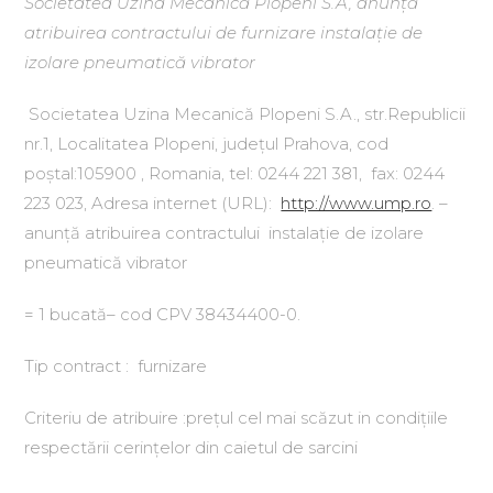
Societatea Uzina Mecanică Plopeni S.A, anunță
atribuirea contractului
de furnizare instalație de
izolare pneumatică vibrator
Societatea Uzina Mecanică Plopeni S.A., str.Republicii
nr.1, Localitatea Plopeni, județul Prahova, cod
poștal:105900 , Romania, tel: 0244 221 381, fax: 0244
223 023, Adresa internet (URL):
http://www.ump.ro
. –
anunță atribuirea contractului instalație de izolare
pneumatică vibrator
= 1 bucată– cod CPV 38434400-0.
Tip contract : furnizare
Criteriu de atribuire :prețul cel mai scăzut in condițiile
respectării cerințelor din caietul de sarcini