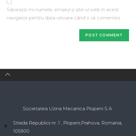
Salvează-mi numele, emailul și site-ul web în acest
navigator pentru data viitoare când o să comentez.
Societatea Uzina Mecanica Plopeni S.A.
Strada Republicii nr. 1 , Plopeni,Prahova, Romania,
105900