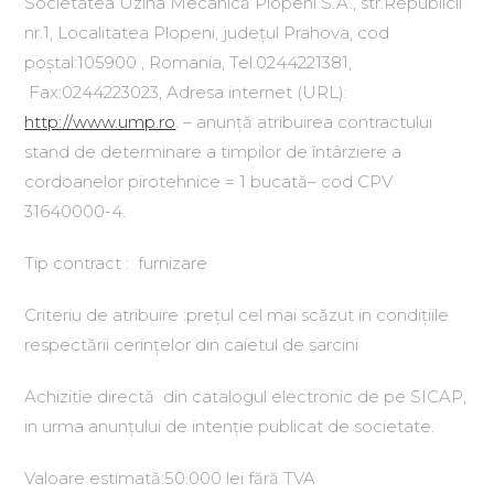
Societatea Uzina Mecanică Plopeni S.A., str.Republicii
nr.1, Localitatea Plopeni, județul Prahova, cod
poștal:105900 , Romania, Tel.0244221381,
Fax:0244223023, Adresa internet (URL):
http://www.ump.ro
. – anunță atribuirea contractului
stand de determinare a timpilor de întârziere a
cordoanelor pirotehnice = 1 bucată– cod CPV
31640000-4.
Tip contract : furnizare
Criteriu de atribuire :prețul cel mai scăzut in condițiile
respectării cerințelor din caietul de sarcini
Achizitie directă din catalogul electronic de pe SICAP,
in urma anunțului de intenție publicat de societate.
Valoare estimată:50.000 lei fără TVA