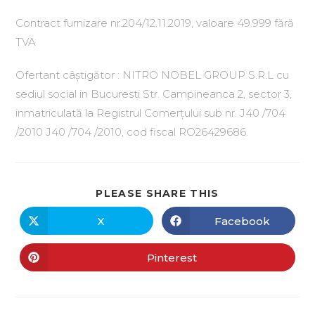
Contract furnizare nr.204/12.11.2019, valoare 49.999 fără
TVA
Ofertant câștigător : NITRO NOBEL GROUP S.R.L cu
sediul social in Bucuresti Str. Campineanca 2, sector 3,
inmatriculată la Registrul Comerțului sub nr. J40 /704
/2010 J40 /704 /2010, cod fiscal RO26429686.
PLEASE SHARE THIS
X
Facebook
Pinterest