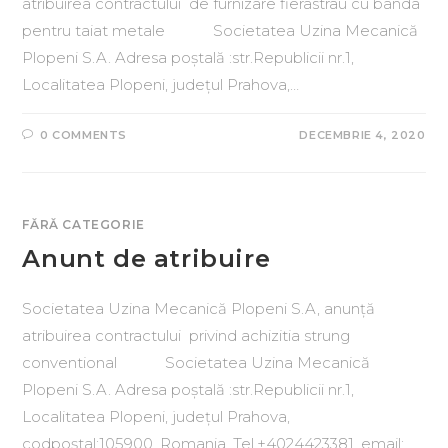
atribuirea contractului de furnizare fierastrau cu banda
pentru taiat metale Societatea Uzina Mecanică
Plopeni S.A. Adresa poștală :str.Republicii nr.1,
Localitatea Plopeni, județul Prahova,…
0 COMMENTS
DECEMBRIE 4, 2020
FĂRĂ CATEGORIE
Anunt de atribuire
Societatea Uzina Mecanică Plopeni S.A, anunță
atribuirea contractului privind achizitia strung
conventional Societatea Uzina Mecanică
Plopeni S.A. Adresa poștală :str.Republicii nr.1,
Localitatea Plopeni, județul Prahova,
codpoștal:105900, Romania, Tel.+4024423381, email:…