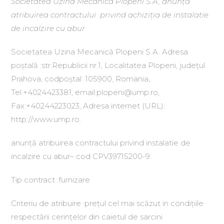
Societatea Uzina Mecanică Plopeni S.A, anunță
atribuirea contractului privind achiziția de instalatie
de incalzire cu abur
Societatea Uzina Mecanică Plopeni S.A. Adresa
poștală :str.Republicii nr.1, Localitatea Plopeni, județul
Prahova, codpoștal: 105900, Romania,
Tel.+4024423381, email:plopeni@ump.ro,
Fax:+40244223023, Adresa internet (URL):
http://www.ump.ro.
anunță atribuirea contractului privind instalatie de
incalzire cu abur– cod CPV39715200-9.
Tip contract :furnizare
Criteriu de atribuire :prețul cel mai scăzut in condițiile
respectării cerințelor din caietul de sarcini