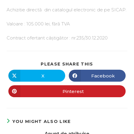
Achizitie directă din catalogul electronic de pe SICAP.
Valoare : 105.000 lei, fără TVA
Contract ofertant câștigător : nr.235/30.12.2020
PLEASE SHARE THIS
X
Facebook
Pinterest
YOU MIGHT ALSO LIKE
Anunt de atribuire