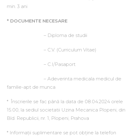
min. 3 ani
* DOCUMENTE NECESARE
– Diploma de studii
– C.V. (Curriculum Vitae)
– C.I/Pasaport
– Adeverinta medicala medicul de
familie-apt de munca
* Înscrierile se fac până la data de 08.04.2024 orele
15:00, la sediul societatii Uzina Mecanica Plopeni, din
Bld. Republicii, nr. 1, Plopeni, Prahova
* Informaţii suplimentare se pot obţine la telefon