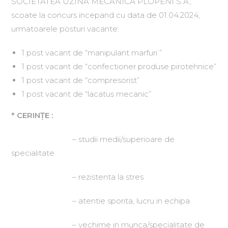
SOCIETATEA UZINA MECANICA PLOPENI S.A,
scoate la concurs incepand cu data de 01.04.2024,
urmatoarele posturi vacante:
1 post vacant de “manipulant marfuri ”
1 post vacant de “confectioner produse pirotehnice”
1 post vacant de “compresorist”
1 post vacant de “lacatus mecanic”
* CERINŢE :
– studii medii/superioare de
specialitate
– rezistenta la stres
– atentie sporita, lucru in echipa
– vechime in munca/specialitate de