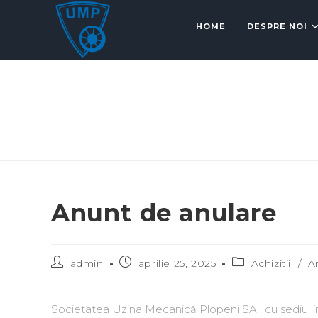
HOME
DESPRE NOI
Anunt de anulare
admin
aprilie 25, 2025
Achizitii
/
A
Societatea Uzina Mecanică Plopeni SA , cu sediul in 