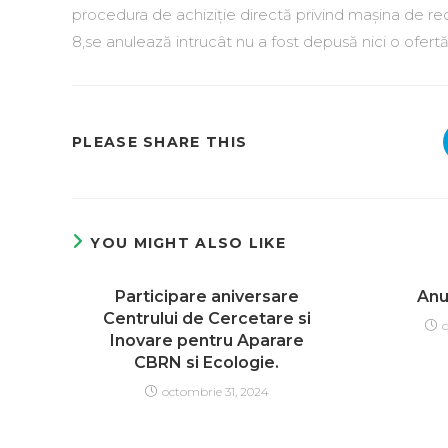
procedura de achiziție directă privind mașina de rec
8,se anulează intrucât nu a fost depusă nici o ofert
PLEASE SHARE THIS
YOU MIGHT ALSO LIKE
Participare aniversare
Anu
Centrului de Cercetare si
Inovare pentru Aparare
CBRN si Ecologie.
octombrie 31, 2024