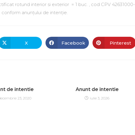
tificat rotund interior si exterior = 1 buc. , cod CPV 42631000-
ă conform anunțului de intenție.
X
Facebook
Pinterest
nt de intentie
Anunt de intentie
decembrie 23, 2020
iulie 3, 2026