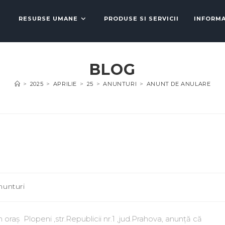
RESURSE UMANE
PRODUSE SI SERVICII
INFORMA
BLOG
>
2025
>
APRILIE
>
25
>
ANUNTURI
>
ANUNT DE ANULARE
nunturi
oraș Plopeni ,str.Republicii nr.1 ,jud.Prahova, anunță că