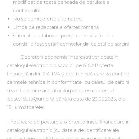
modificat pe toată perioada de derulare a
contractului.
Nu se admit oferte alternative.
Limba de redactare a ofertei: română
Criteriul de atribuire –prețul cel mai scăzut in
condițiile respectării cerințelor din caietul de sarcini
Operatorii economici interesați vor posta in
catalogul electronic disponibil pe SICAP oferta
financiară in lei fără TVA și cea tehnică care va conține
cerințele tehnice in conformitate cu caietul de sarcini
si vor transmite achizitorului pe adresa de email
:costel.duta@ump.ro până la data de 23.05.2025, ora
15, următoarele:
– notificare de postare a ofertei tehnico-finanaciare in
catalogul electronic (cu datele de identificare ale
ofertantului și a ofertei așa cum apare in catalogul