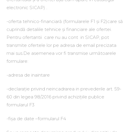
electronic SICAP) .
-oferta tehnico-financiară (formularele F1 și F2)care să
cuprindă detaliile tehnice și financiare ale ofertei.
Pentru ofertantii care nu au cont in SICAP, pot
transmite ofertele lor pe adresa de email precizata
mai sus.De asemenea vor fi transmise următoarele
formulare:
-adresa de inaintare
-declarație privind neincadrarea in prevederile art. 59-
60 din legea 98/2016 privind achizițiile publice
formularul F3
-fișa de date –formularul F4