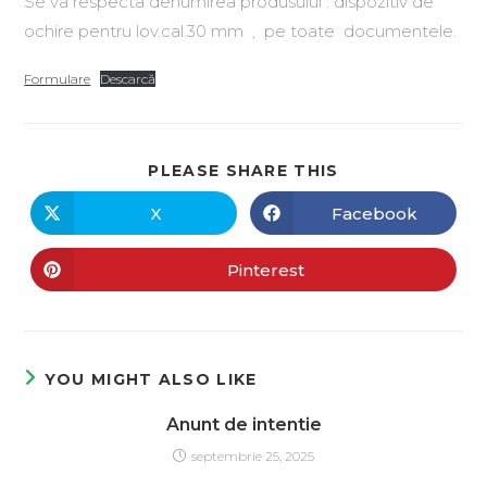
Se va respecta denumirea produsului : dispozitiv de
ochire pentru lov.cal.30 mm
, pe toate documentele.
Formulare
Descarcă
PLEASE SHARE THIS
X
Facebook
Pinterest
YOU MIGHT ALSO LIKE
Anunt de intentie
septembrie 25, 2025