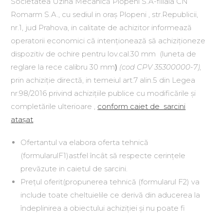
Societatea Uzina Mecanică Plopeni S.A-filiala CN
Romarm S.A., cu sediul in oraș Plopeni , str.Republicii,
nr.1, jud Prahova, in calitate de achizitor informează
operatorii economici că intenționează să achiziționeze
dispozitiv de ochire pentru lov.cal.30 mm
(luneta de
reglare la rece calibru 30 mm
)
(cod CPV 35300000-7),
prin achiziție directă, in temeiul art.7 alin.5 din Legea
nr.98/2016 privind achizițiile publice cu modificările și
completările ulterioare ,
conform caiet de sarcini
atașat
.
Ofertantul va elabora oferta tehnică
(formularulF1)astfel încât să respecte cerințele
prevăzute in caietul de sarcini.
Prețul oferit(propunerea tehnică (formularul F2) va
include toate cheltuielile ce derivă din aducerea la
îndeplinirea a obiectului achiziției și nu poate fi