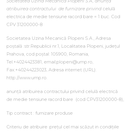
Societatea Uzina Mecanică Plopeni S.A, anunță
atribuirea contractului
de furnizare privind
celulă
electrica de medie tensiune racord bare = 1 buc. Cod
CPV 31200000-8
Societatea Uzina Mecanică Plopeni S.A., Adresa
poștală :str.Republicii nr.1, Localitatea Plopeni, județul
Prahova, cod poștal: 105900, Romania,
Tel.+4024423381, email;plopeni@ump.ro,
Fax:+40244223023, Adresa internet (URL):
http://www.ump.ro.
anunță atribuirea contractului privind celulă electrică
de medie tensiune racord bare (cod CPV31200000-8),
Tip contract : furnizare produse
Criteriu de atribuire :prețul cel mai scăzut in condițiile