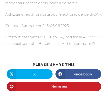
respectării cerințelor din caietul de sarcini.
Achizitie directă din catalogul electronic de pe SICAP.
Contract furnizare nr. 143/06.06.2025.
Ofertant câștigător :S.C. Tiab SA, cod fiscal RO1555115,
cu sediul central in Bucuresti str.Arthur Verona, nr.17.
PLEASE SHARE THIS
X
Facebook
Pinterest