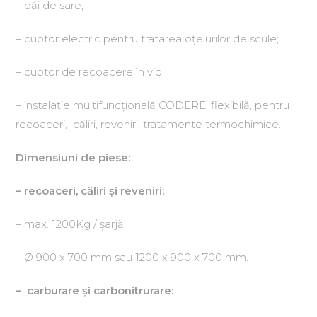
– băi de sare;
– cuptor electric pentru tratarea oţelurilor de scule;
– cuptor de recoacere în vid;
– instalaţie multifuncţională CODERE, flexibilă, pentru
recoaceri, căliri, reveniri, tratamente termochimice.
Dimensiuni de piese:
– recoaceri, căliri şi reveniri:
– max. 1200Kg / şarjă;
– Ø 900 x 700 mm sau 1200 x 900 x 700 mm.
– carburare şi carbonitrurare: