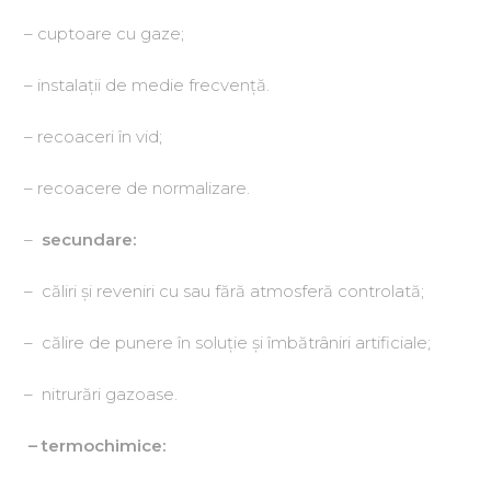
– cuptoare cu gaze;
– instalaţii de medie frecvenţă.
– recoaceri în vid;
– recoacere de normalizare.
–
secundare:
– căliri şi reveniri cu sau fără atmosferă controlată;
– călire de punere în soluţie şi îmbătrâniri artificiale;
– nitrurări gazoase.
– termochimice: