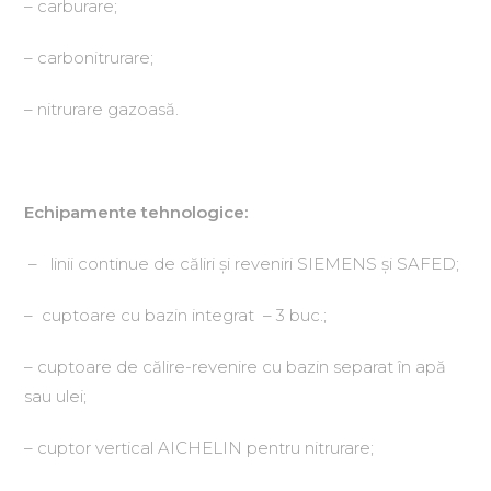
– carburare;
– carbonitrurare;
– nitrurare gazoasă.
Echipamente tehnologice:
– linii continue de căliri şi reveniri SIEMENS şi SAFED;
– cuptoare cu bazin integrat – 3 buc.;
– cuptoare de călire-revenire cu bazin separat în apă
sau ulei;
– cuptor vertical AICHELIN pentru nitrurare;