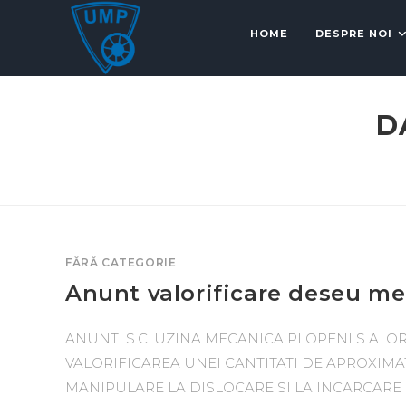
HOME
DESPRE NOI
D
FĂRĂ CATEGORIE
Anunt valorificare deseu me
ANUNT S.C. UZINA MECANICA PLOPENI S.A. O
VALORIFICAREA UNEI CANTITATI DE APROXIMAT
MANIPULARE LA DISLOCARE SI LA INCARCARE