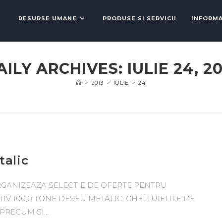
RESURSE UMANE
PRODUSE SI SERVICII
INFORMA
AILY ARCHIVES: IULIE 24, 20
>
2013
>
IULIE
>
24
talic
RGANIZEAZA SELECTIE DE OFERTE PENTRU
IV 100,0 TONE DESEU METALIC. CHELTUIELILE DE
 PRECUM SI…