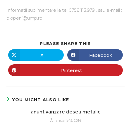
Informatii suplimentare la tel 0758.113.979 , sau e-mail :
plopeni@ump.ro
PLEASE SHARE THIS
X
Facebook
Pinterest
YOU MIGHT ALSO LIKE
anunt vanzare deseu metalic
ianuarie 15, 2014