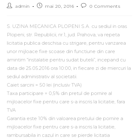
admin
mai 20, 2016
0 Comments
S. UZINA MECANICA PLOPENI S.A. cu sediul in oras
Plopeni, str. Republicii, nr.1, jud. Prahova, va repeta
licitatia publica deschisa cu strigare, pentru vanzarea
unor mijloace fixe scoase din functiune din care
amintim “instalatie pentru sudat butelii”, incepand cu
data de 25.05.2016 ora 10:00, in fiecare zi de miercuri la
sediul administrativ al societatii.
Caiet sarcini = 50 lei (inclusiv TVA)
Taxa participare = 0,5% din pretul de pornire al
mijloacelor fixe pentru care s-a inscris la licitatie, fara
TVA
Garantia este 10% din valoarea pretului de pornire a
mijloacelor fixe pentru care s-a inscris la licitatie,
rambursabila in cazul in care se pierde licitatia