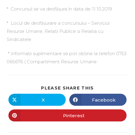
* Concursul se va desfăşura în data de 11.10.2019.
* Locul de desfăşurare a concursului – Serviciul
Resurse Umane, Relatii Publice si Relatia cu
Sindicatele.
* Informaţii suplimentare se pot obţine la telefon 0753
065676 ( Compartiment Resurse Umane.
PLEASE SHARE THIS
X
Facebook
Pinterest