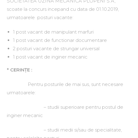
SOCIETATEA UZINA MECANICA PLOPENI S.A,
scoate la concurs incepand cu data de 01.10.2019,
urmatoarele posturi vacante:
1 post vacant de manipulant marfuri
1 post vacant de functionar documentare
2 posturi vacante de strungar universal
1 post vacant de inginer mecanic
* CERINŢE :
Pentru posturile de mai sus, sunt necesare
urmatoarele:
– studii superioare pentru postul de
inginer mecanic
– studii medii si/sau de specialitate,