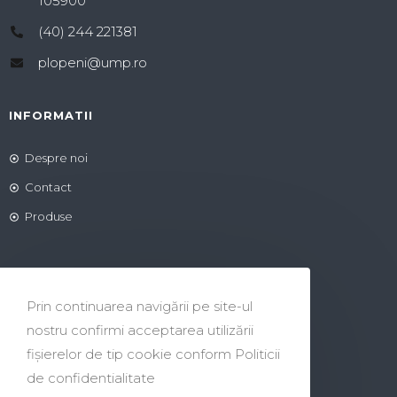
105900
(40) 244 221381
plopeni@ump.ro
INFORMATII
Despre noi
Contact
Produse
Program de lucru:
Prin continuarea navigării pe site-ul
Luni – Vineri 07:00 – 15:00
nostru confirmi acceptarea utilizării
fişierelor de tip cookie conform Politicii
Program cu publicul:
de confidentialitate