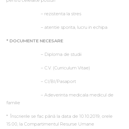
pentru celelalte posturi
– rezistenta la stres
– atentie sporita, lucru in echipa
* DOCUMENTE NECESARE
:
– Diploma de studii
– C.V. (Curriculum Vitae)
– CI/BI/Pasaport
– Adeverinta medicala medicul de
familie
* Înscrierile se fac până la data de 10.10.2019, orele
15:00, la Compartimentul Resurse Umane