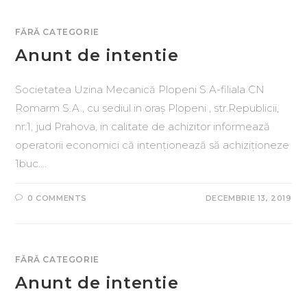
FĂRĂ CATEGORIE
Anunt de intentie
Societatea Uzina Mecanică Plopeni S.A-filiala CN
Romarm S.A., cu sediul in oraș Plopeni , str.Republicii,
nr.1, jud Prahova, in calitate de achizitor informează
operatorii economici că intenționează să achiziționeze
1buc.…
0 COMMENTS
DECEMBRIE 13, 2019
FĂRĂ CATEGORIE
Anunt de intentie