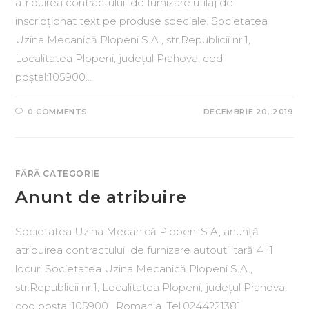
atribuirea contractului de furnizare utilaj de
inscripționat text pe produse speciale. Societatea
Uzina Mecanică Plopeni S.A., str.Republicii nr.1,
Localitatea Plopeni, județul Prahova, cod
poștal:105900…
0 COMMENTS
DECEMBRIE 20, 2019
FĂRĂ CATEGORIE
Anunt de atribuire
Societatea Uzina Mecanică Plopeni S.A, anunță
atribuirea contractului de furnizare autoutilitară 4+1
locuri Societatea Uzina Mecanică Plopeni S.A.,
str.Republicii nr.1, Localitatea Plopeni, județul Prahova,
cod poștal:105900 , Romania, Tel.0244221381,