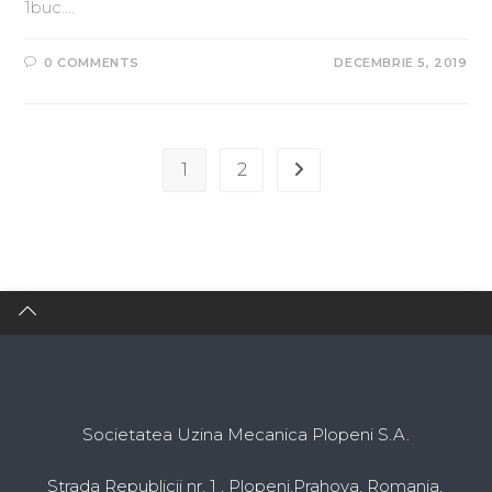
1buc.…
0 COMMENTS
DECEMBRIE 5, 2019
1
2
Societatea Uzina Mecanica Plopeni S.A.
Strada Republicii nr. 1 , Plopeni,Prahova, Romania,