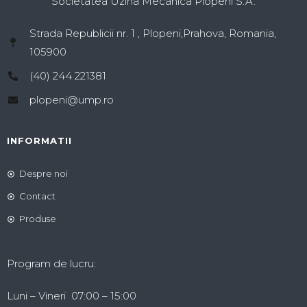
Societatea Uzina Mecanica Plopeni S.A.
Strada Republicii nr. 1 , Plopeni,Prahova, Romania,
105900
(40) 244 221381
plopeni@ump.ro
INFORMATII
Despre noi
Contact
Produse
Program de lucru:
Luni – Vineri 07:00 – 15:00