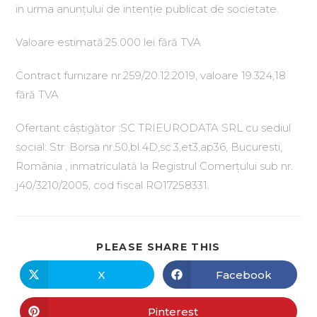
in urma anunțului de intenție publicat de societate.
Valoare estimată:25.000 lei fără TVA
Contract furnizare nr.259/20.12.2019, valoare 19.324,18
fără TVA
Ofertant câștigător :SC TRIEURODATA SRL cu sediul
social: Str. Borsa nr.50,bl.4D,sc.3,et3,ap36, Bucuresti,
România , inmatriculată la Registrul Comerțului sub nr.
j40/3210/2005, cod fiscal RO17258331.
PLEASE SHARE THIS
X
Facebook
Pinterest