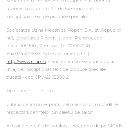
Societatea Uzina Mecanică Plopeni S.A, anunță
atribuirea contractului de furnizare
utilaj de
inscripționat text pe produse speciale.
Societatea Uzina Mecanică Plopeni S.A., str.Republicii
nr.1, Localitatea Plopeni, județul Prahova, cod
poștal:105900 , Romania, Tel.0244221381,
Fax:0244223023, Adresa internet (URL):
http://www.ump.ro
. – anunță atribuirea contractului
utilaj de inscripționat text pe produse speciale = 1
bucată– cod CPV42962500-2.
Tip contract : furnizare
Criteriu de atribuire :prețul cel mai scăzut in condițiile
respectării cerințelor din caietul de sarcini
Achizitie directă din catalogul electronic de pe SICAP,