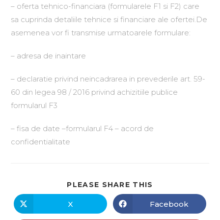
– oferta tehnico-financiara (formularele F1 si F2) care
sa cuprinda detaliile tehnice si financiare ale ofertei.De
asemenea vor fi transmise urmatoarele formulare:
– adresa de inaintare
– declaratie privind neincadrarea in prevederile art. 59-
60 din legea 98 / 2016 privind achizitiile publice
formularul F3
– fisa de date –formularul F4 – acord de
confidentialitate
PLEASE SHARE THIS
X
Facebook