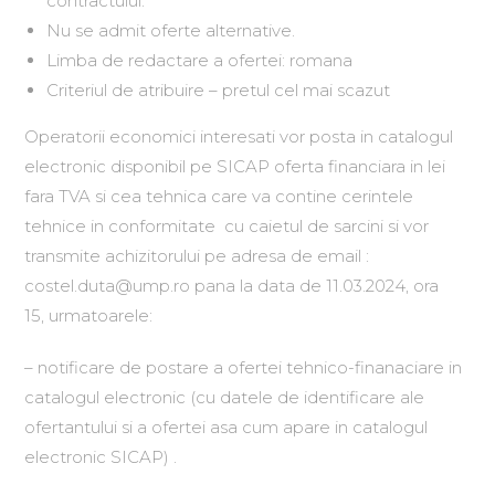
contractului.
Nu se admit oferte alternative.
Limba de redactare a ofertei: romana
Criteriul de atribuire – pretul cel mai scazut
Operatorii economici interesati vor posta in catalogul
electronic disponibil pe SICAP oferta financiara in lei
fara TVA si cea tehnica care va contine cerintele
tehnice in conformitate cu caietul de sarcini si vor
transmite achizitorului pe adresa de email :
costel.duta@ump.ro pana la data de 11.03.2024, ora
15, urmatoarele:
– notificare de postare a ofertei tehnico-finanaciare in
catalogul electronic (cu datele de identificare ale
ofertantului si a ofertei asa cum apare in catalogul
electronic SICAP) .