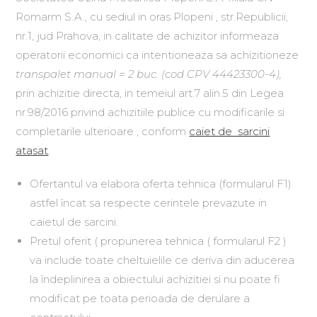
Romarm S.A., cu sediul in oras Plopeni , str.Republicii,
nr.1, jud Prahova, in calitate de achizitor informeaza
operatorii economici ca intentioneaza sa achizitioneze
transpalet manual = 2 buc. (cod CPV 44423300-4),
prin achizitie directa, in temeiul art.7 alin.5 din Legea
nr.98/2016 privind achizitiile publice cu modificarile si
completarile ulterioare , conform
caiet de sarcini
atasat
.
Ofertantul va elabora oferta tehnica (formularul F1)
astfel încat sa respecte cerintele prevazute in
caietul de sarcini.
Pretul oferit ( propunerea tehnica ( formularul F2 )
va include toate cheltuielile ce deriva din aducerea
la îndeplinirea a obiectului achizitiei si nu poate fi
modificat pe toata perioada de derulare a