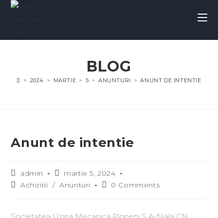
BLOG
>
2024
>
MARTIE
>
5
>
ANUNTURI
>
ANUNT DE INTENTIE
Anunt de intentie
admin
martie 5, 2024
Achizitii
/
Anunturi
0 Comments
Societatea Uzina Mecanica Plopeni S.A-filiala CN